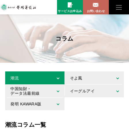
サービスお申込み
お問い合わせ
コラム
潮流
そよ風
中国知財・
イーグルアイ
データ法最前線
発明 KAWARA版
潮流コラム一覧