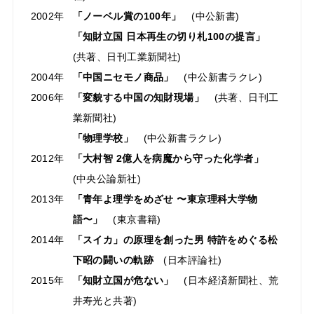
2002年
「ノーベル賞の100年」
(中公新書)
「知財立国 日本再生の切り札100の提言」
(共著、日刊工業新聞社)
2004年
「中国ニセモノ商品」
(中公新書ラクレ)
2006年
「変貌する中国の知財現場」
(共著、日刊工
業新聞社)
「物理学校」
(中公新書ラクレ)
2012年
「大村智 2億人を病魔から守った化学者」
(中央公論新社)
2013年
「⻘年よ理学をめざせ 〜東京理科大学物
語〜」
(東京書籍)
2014年
「スイカ」の原理を創った男 特許をめぐる松
下昭の闘いの軌跡
(日本評論社)
2015年
「知財立国が危ない」
(日本経済新聞社、荒
井寿光と共著)