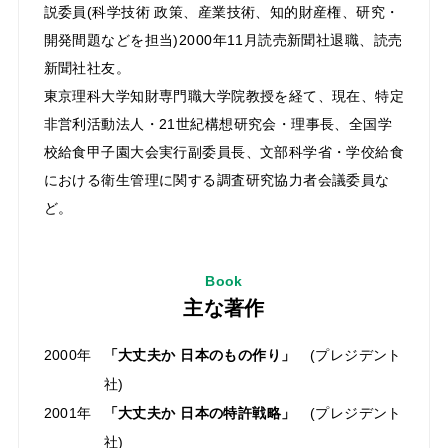
説委員(科学技術 政策、産業技術、知的財産権、研究・
開発間題などを担当)2000年11月読売新聞社退職、読売
新聞社社友。
東京理科大学知財専門職大学院教授を経て、現在、特定
非営利活動法人・21世紀構想研究会・理事⻑、全国学
校給食甲子園大会実行副委員⻑、文部科学省・学佼給食
における衛生管理に関する調査研究協力者会議委員な
ど。
Book
主な著作
2000年
「大丈夫か 日本のもの作り」
(プレジデント
社)
2001年
「大丈夫か 日本の特許戦略」
(プレジデント
社)