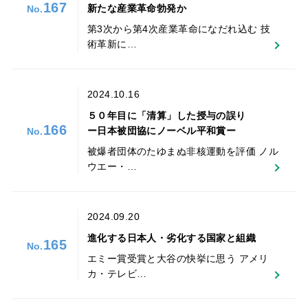
167
新たな産業革命勃発か
第3次から第4次産業革命になだれ込む 技
術革新に…
2024.10.16
５０年目に「清算」した授与の誤り
166
ー日本被団協にノーベル平和賞ー
被爆者団体のたゆまぬ非核運動を評価 ノル
ウエー・…
2024.09.20
進化する日本人・劣化する国家と組織
165
エミー賞受賞と大谷の快挙に思う アメリ
カ・テレビ…