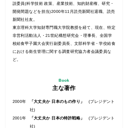
説委員(科学技術 政策、産業技術、知的財産権、研究・
開発間題などを担当)2000年11月読売新聞社退職、読売
新聞社社友。
東京理科大学知財専門職大学院教授を経て、現在、特定
非営利活動法人・21世紀構想研究会・理事⻑、全国学
校給食甲子園大会実行副委員⻑、文部科学省・学佼給食
における衛生管理に関する調査研究協力者会議委員な
ど。
Book
主な著作
2000年
「大丈夫か 日本のもの作り」
(プレジデント
社)
2001年
「大丈夫か 日本の特許戦略」
(プレジデント
社)