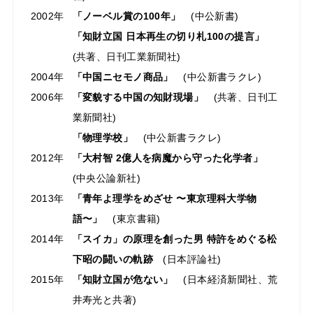
2002年
「ノーベル賞の100年」
(中公新書)
「知財立国 日本再生の切り札100の提言」
(共著、日刊工業新聞社)
2004年
「中国ニセモノ商品」
(中公新書ラクレ)
2006年
「変貌する中国の知財現場」
(共著、日刊工
業新聞社)
「物理学校」
(中公新書ラクレ)
2012年
「大村智 2億人を病魔から守った化学者」
(中央公論新社)
2013年
「⻘年よ理学をめざせ 〜東京理科大学物
語〜」
(東京書籍)
2014年
「スイカ」の原理を創った男 特許をめぐる松
下昭の闘いの軌跡
(日本評論社)
2015年
「知財立国が危ない」
(日本経済新聞社、荒
井寿光と共著)