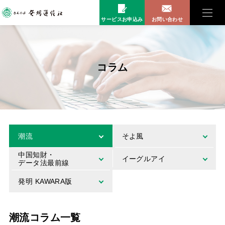
サービスお申込み
お問い合わせ
コラム
潮流
そよ風
中国知財・
イーグルアイ
データ法最前線
発明 KAWARA版
潮流コラム一覧