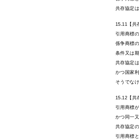
共存協定
15.11
引用商標
係争商標
条件又は
共存協定
かつ国家
そうでな
15.12
引用商標
かつ同一
共存協定
引用商標