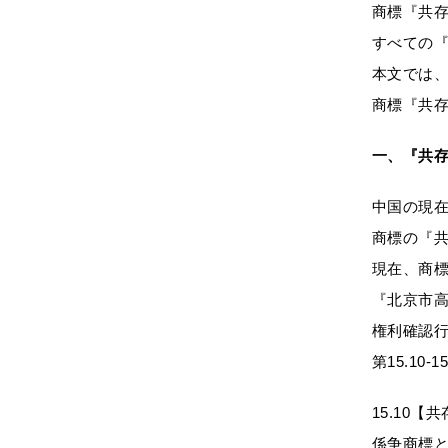
商標『共存
すべての『
本文では
商標『共存
一、『共存
中国の現
商標の『共
現在、商標
『北京市
権利確認行
第15.1
15.10【
係争商標