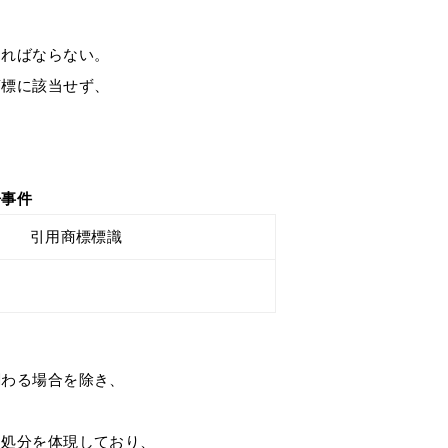
ければならない。
商標に該当せず、
事件
引用商標標識
関わる場合を除き、
る処分を体現しており、