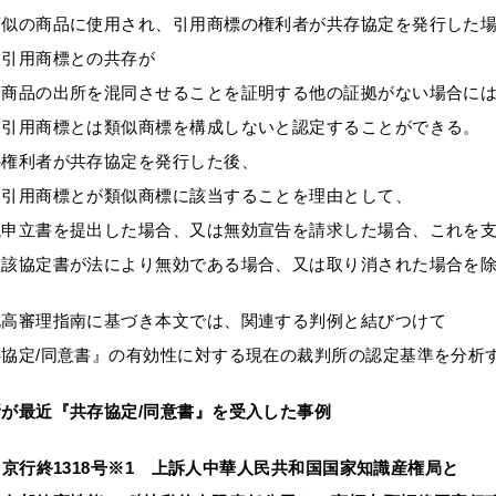
類似の商品に使用され、引用商標の権利者が共存協定を発行した
と引用商標との共存が
に商品の出所を混同させることを証明する他の証拠がない場合に
と引用商標とは類似商標を構成しないと認定することができる。
の権利者が共存協定を発行した後、
と引用商標とが類似商標に該当することを理由として、
議申立書を提出した場合、又は無効宣告を請求した場合、これを
当該協定書が法により無効である場合、又は取り消された場合を
北高審理指南に基づき本文では、関連する判例と結びつけて
協定/同意書』の有効性に対する現在の裁判所の認定基準を分析
が最近『共存協定/同意書』を受入した事例
22）京行終1318号※1 上訴人中華人民共和国国家知識産権局と