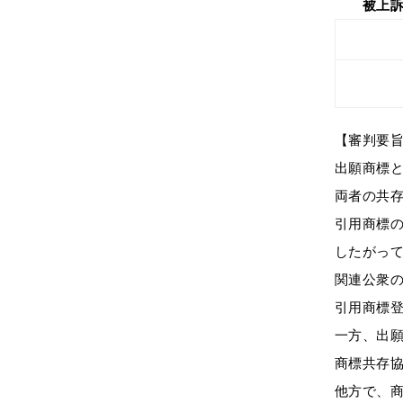
被上訴人
【審判要
出願商標
両者の共
引用商標
したがっ
関連公衆
引用商標
一方、出
商標共存
他方で、