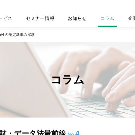
ービス
セミナー情報
お知らせ
コラム
企
効性の認定基準の探求
コラム
財・データ法最前線
4