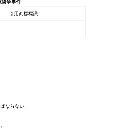
政紛争事件
引用商標標識
ればならない。
る。