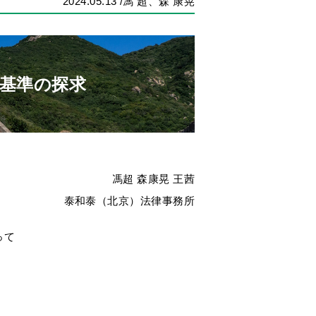
2024.05.13
/馮 超、森 康晃
基準の探求
馮超 森康晃 王茜
泰和泰（北京）法律事務所
って