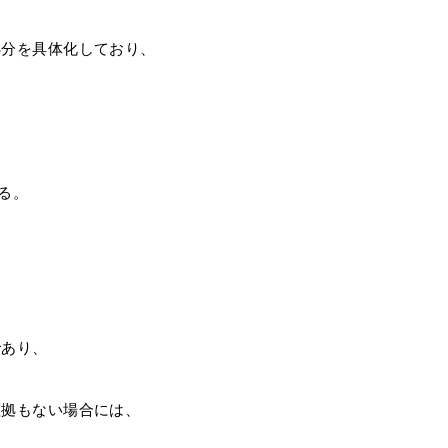
処分を具体化しており、
る。
。
であり、
証拠もない場合には、
、