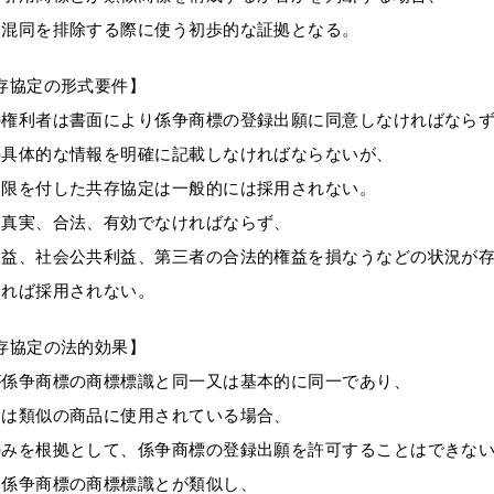
は混同を排除する際に使う初歩的な証拠となる。
【共存協定の形式要件】
の権利者は書面により係争商標の登録出願に同意しなければなら
の具体的な情報を明確に記載しなければならないが、
期限を付した共存協定は一般的には採用されない。
は真実、合法、有効でなければならず、
利益、社会公共利益、第三者の合法的権益を損なうなどの状況が
ければ採用されない。
【共存協定の法的効果】
が係争商標の商標標識と同一又は基本的に同一であり、
又は類似の商品に使用されている場合、
のみを根拠として、係争商標の登録出願を許可することはできな
と係争商標の商標標識とが類似し、