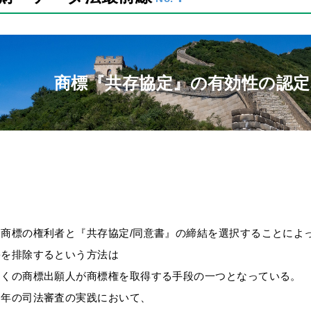
商標『共存協定』の有効性の認定
商標の権利者と『共存協定/同意書』の締結を選択することによ
害を排除するという方法は
多くの商標出願人が商標権を取得する手段の一つとなっている。
近年の司法審査の実践において、