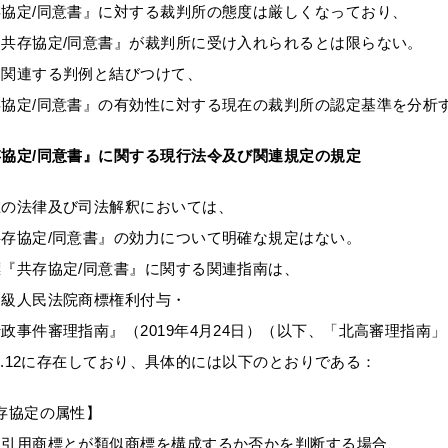
協定/同意書』に対する裁判所の態度は厳しくなっており、
共存協定/同意書』が裁判所に受け入れられるとは限らない。
、関連する判例と結びつけて、
協定/同意書』の有効性に対する現在の裁判所の認定基準を分析
協定/同意書』に関する現行法令及び関連規定の規定
在の法律及び司法解釈においては、
存協定/同意書』の効力について明確な規定はない。
『共存協定/同意書』に関する関連指南は、
高級人民法院商標権利付与・
政事件審理指南』（2019年4月24日）（以下、「北高審理指南
0-15.12に存在しており、具体的には以下のとおりである：
共存協定の属性】
と引用商標とが類似商標を構成するか否かを判断する場合、