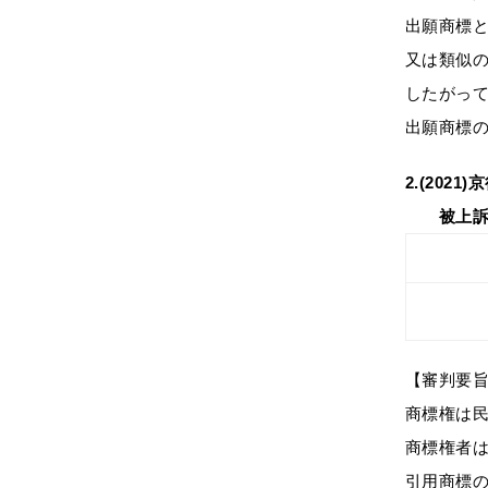
出願商標
又は類似
したがっ
出願商標
2.(202
被上訴人
【審判要
商標権は
商標権者
引用商標