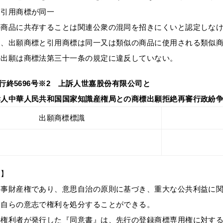
と引用商標が同一
の商品に共存することは関連公衆の混同を招きにくいと認定しな
て、出願商標と引用商標は同一又は類似の商品に使用される類似
の出願は商標法第三十一条の規定に違反していない。
1)京行終5696号※2 上訴人世嘉股份有限公司と
中華人民共和国国家知識産権局との商標出願拒絶再審行政紛争
出願商標標識
旨】
民事財産権であり、意思自治の原則に基づき、重大な公共利益に
は自らの意志で権利を処分することができる。
の権利者が発行した『同意書』は、先行の登録商標専用権に対す