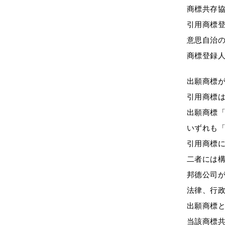
商標共存
引用商標
意思自治
商標登録
出願商標が
引用商標は
出願商標「
いずれも「
引用商標に
二者には
邦德公司
法律、行
出願商標
当該商標