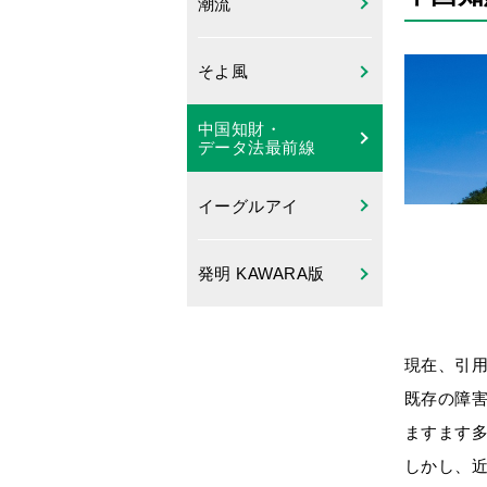
潮流
そよ風
中国知財・
データ法最前線
イーグルアイ
発明 KAWARA版
現在、引用
既存の障
ますます
しかし、