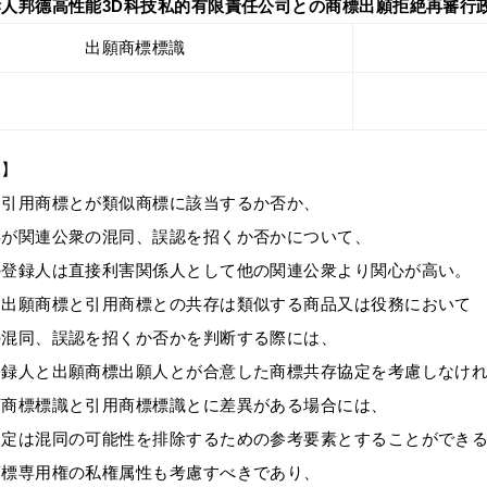
邦德高性能3D科技私的有限責任公司との商標出願拒絶再審行
出願商標標識
旨】
と引用商標とが類似商標に該当するか否か、
存が関連公衆の混同、誤認を招くか否かについて、
の登録人は直接利害関係人として他の関連公衆より関心が高い。
て出願商標と引用商標との共存は類似する商品又は役務において
の混同、誤認を招くか否かを判断する際には、
登録人と出願商標出願人とが合意した商標共存協定を考慮しなけ
願商標標識と引用商標標識とに差異がある場合には、
協定は混同の可能性を排除するための参考要素とすることができ
商標専用権の私権属性も考慮すべきであり、