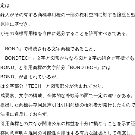
協定は
登録人がその有する商標専用権の一部の権利空間に対する譲渡と
の原則に基づき、
人がその商標専用権を自由に処分することを許可すべきである。
「BOND」で構成される文字商標であること、
「BONDTECH」文字と図形からなる図と文字の組合せ商標であ
BOND」と引用商標の文字部分「BONDTECH」には
BOND」が含まれているが、
は文字部分「TECH」と図形部分が含まれており、
構成要素、文字の構成、全体的な外観等の面で一定の違いがある
が提出した商標共存同意声明は引用商標の権利者が発行したもの
政法規に違反しておらず、
と引用商標との共存が関連公衆の権益を十分に損なうことを示す
共存同意声明を混同の可能性を排除する有力な証拠として考慮し