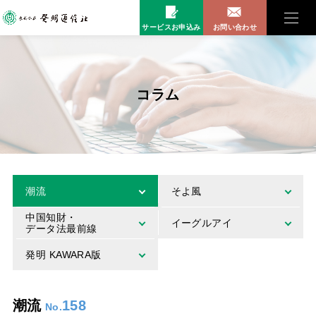
サービスお申込み
お問い合わせ
コラム
潮流
そよ風
中国知財・
イーグルアイ
データ法最前線
発明 KAWARA版
潮流
158