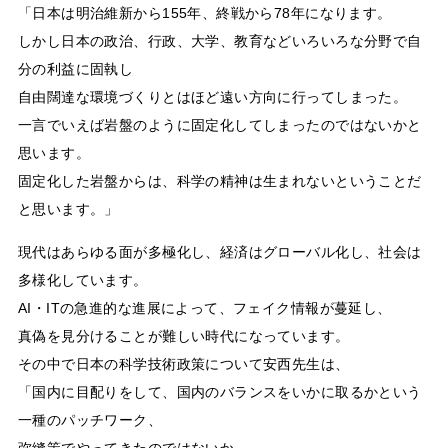
「日本は明治維新から155年、終戦から78年になります。
しかし日本の政治、行政、大学、教育などいろいろな分野で自
分の利益に固執し
自由闊達な環境づくりとはほど遠い方向に行ってしまった。
一言でいえば岩盤のように固定化してしまったのではないかと
思います。
固定化した岩盤からは、科学の精神は生まれないということだ
と思います。」
現代はあらゆる面が多極化し、経済はグローバル化し、社会は
多様化しています。
AI・ITの急進的な進展によって、フェイク情報が蔓延し、
真偽を見分けることが難しい時代になっています。
その中で日本の科学技術政策について安西先生は、
「国内に目配りをして、国内のバランスをいかに取るかという
一種のパッチワーク、
弥縫策でやってきたのではないか。