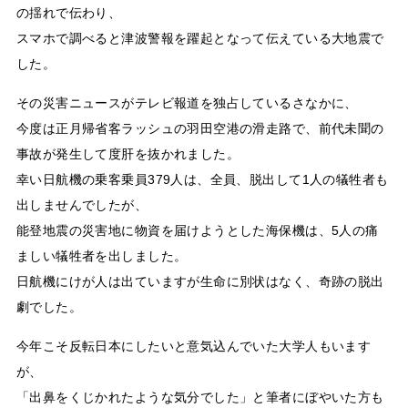
の揺れで伝わり、
スマホで調べると津波警報を躍起となって伝えている大地震で
した。
その災害ニュースがテレビ報道を独占しているさなかに、
今度は正月帰省客ラッシュの羽田空港の滑走路で、前代未聞の
事故が発生して度肝を抜かれました。
幸い日航機の乗客乗員379人は、全員、脱出して1人の犠牲者も
出しませんでしたが、
能登地震の災害地に物資を届けようとした海保機は、5人の痛
ましい犠牲者を出しました。
日航機にけが人は出ていますが生命に別状はなく、奇跡の脱出
劇でした。
今年こそ反転日本にしたいと意気込んでいた大学人もいます
が、
「出鼻をくじかれたような気分でした」と筆者にぼやいた方も