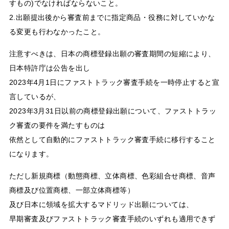
すもの)でなければならないこと。
2.出願提出後から審査前までに指定商品・役務に対していかな
る変更も行わなかったこと。
注意すべきは、日本の商標登録出願の審査期間の短縮により、
日本特許庁は公告を出し
2023年4月1日にファストトラック審査手続を一時停止すると宣
言しているが、
2023年3月31日以前の商標登録出願について、ファストトラッ
ク審査の要件を満たすものは
依然として自動的にファストトラック審査手続に移行すること
になります。
ただし新規商標（動態商標、立体商標、色彩組合せ商標、音声
商標及び位置商標、一部立体商標等）
及び日本に領域を拡大するマドリッド出願については、
早期審査及びファストトラック審査手続のいずれも適用できず