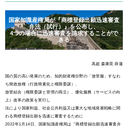
国家知識産権局が『商標登録出願迅速審査
弁法（試行）』を公布し、
4つの場合に迅速審査を請求することがで
きる
馮超 森康晃 薛蓮
国の質の高い発展のため、知的財産権分野の「放管服」すなわ
ち簡政放権（行政簡素化と権限委譲）、
放管結合（権限委譲と管理の両立）、優化服務（サービスの向
上）改革の政策を実行し
法により国家利益、社会公共利益又は重大な地域発展戦略に関
わる商標登録出願を迅速に審査するために
2022年1月14日、国家知識産権局は『商標登録出願迅速審査弁