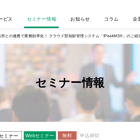
ービス
セミナー情報
お知らせ
コラム
企
所との連携で業務効率化！ クラウド型知財管理システム「IPeakMS®」のご紹
セミナー情報
Webセミナー
無料
申込締切
セミナー