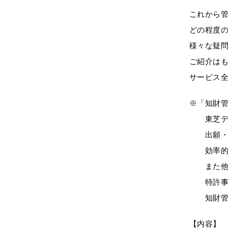
これから
どの程度
様々な疑
ご紹介は
サービス
※「知財
東芝デジ
出願・評
効率的に
また他拠
特許事務
知財管理
【内容】