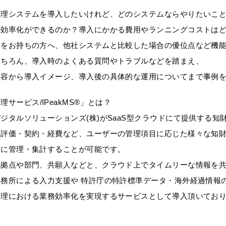
管理システムを導入したいけれど、どのシステムならやりたいこ
の効率化ができるのか？導入にかかる費用やランニングコストは
問をお持ちの方へ、他社システムと比較した場合の優位点など機
もちろん、導入時のよくある質問やトラブルなどを踏まえ、
全容から導入イメージ、導入後の具体的な運用についてまで事例
管理サービス
/IPeakMS®
」とは？
タルソリューションズ
(
株
)
が
SaaS
型クラウドにて提供する知
価・契約・経費など、ユーザーの管理項目に応じた様々な知財
管理・集計することが可能です。
点や部門、共願人などと、クラウド上でタイムリーな情報を共
所による入力支援や 特許庁の特許標準データ・海外経過情報
における業務効率化を実現するサービスとして導入頂いており