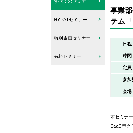
すべてのセミナー
事業部
HYPATセミナー
テム「
特別企画セミナー
日程
時間
有料セミナー
定員
参加
会場
本セミナ
SaaS
型ク