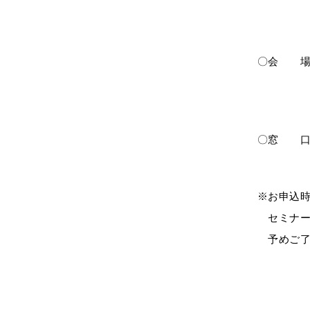
〇会 場
画面共
お申込み
〇窓 口
TE
※お申込
セミナー
予めご了