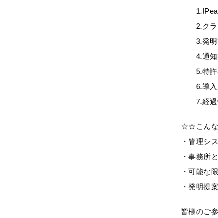
1.IPe
2.クラ
3.発明
4.通知
5.特許
6.導入
7.経過
☆☆こん
・管理シ
・事務所
・可能な
・発明提
皆様のご