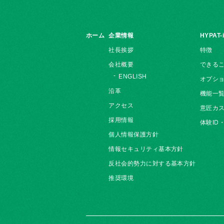
ホーム
企業情報
HYPAT-
社長挨拶
特徴
会社概要
できる
ENGLISH
オプシ
沿革
機能一
アクセス
意匠カス
採用情報
体験ID
個人情報保護方針
情報セキュリティ基本方針
反社会的勢力に対する基本方針
推奨環境