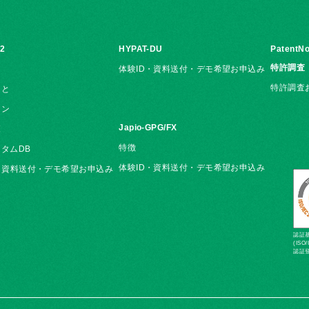
i2
HYPAT-DU
PatentNo
特許調査
体験ID・資料送付・デモ希望お申込み
特許調査
こと
ョン
Japio-GPG/FX
覧
特徴
タムDB
体験ID・資料送付・デモ希望お申込み
・資料送付・デモ希望お申込み
認証基準
(ISO/
認証登