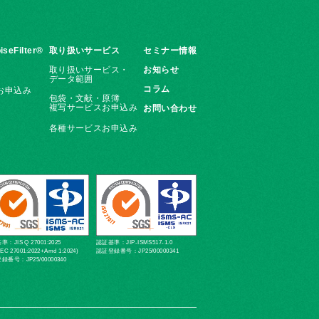
iseFilter®
取り扱いサービス
セミナー情報
取り扱いサービス・
お知らせ
データ範囲
コラム
お申込み
包袋・文献・原簿
複写サービスお申込み
お問い合わせ
各種サービスお申込み
：JIS Q 27001:2025
認証基準：JIP-ISMS517-1.0
IEC 27001:2022+Amd 1:2024)
認証登録番号：JP25/00000341
録番号：JP25/00000340