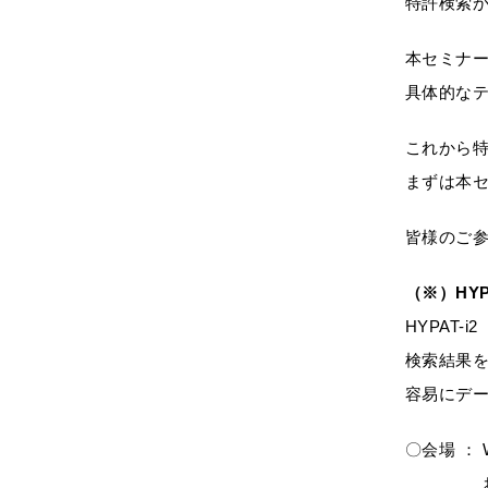
特許検索
本セミナー
具体的な
これから
まずは本
皆様のご
（※）HY
HYPAT
検索結果
容易にデ
〇会場 ：
お申込