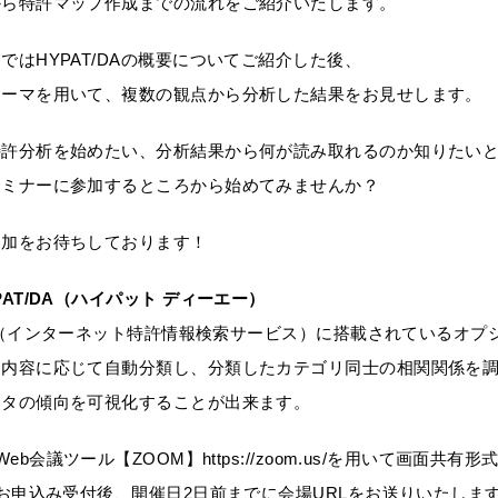
から特許マップ作成までの流れをご紹介いたします。
ではHYPAT/DAの概要についてご紹介した後、
テーマを用いて、複数の観点から分析した結果をお見せします。
特許分析を始めたい、分析結果から何が読み取れるのか知りたい
セミナーに参加するところから始めてみませんか？
参加をお待ちしております！
PAT/DA（ハイパット ディーエー）
-i2（インターネット特許情報検索サービス）に搭載されているオ
を内容に応じて自動分類し、分類したカテゴリ同士の相関関係を
ータの傾向を可視化することが出来ます。
Web
会議ツール【
ZOOM
】
https://zoom.us/
を用いて画面共有形
み受付後、開催日
2
日前までに会場
URL
をお送りいたしま