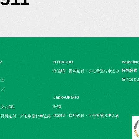
i2
HYPAT-DU
PatentNo
特許調査
体験ID・資料送付・デモ希望お申込み
特許調査
こと
ョン
Japio-GPG/FX
覧
特徴
タムDB
体験ID・資料送付・デモ希望お申込み
・資料送付・デモ希望お申込み