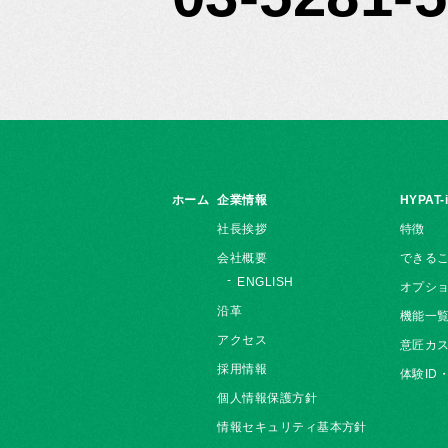
ホーム
企業情報
HYPAT-
社長挨拶
特徴
会社概要
できる
ENGLISH
オプシ
沿革
機能一
アクセス
意匠カス
採用情報
体験ID
個人情報保護方針
情報セキュリティ基本方針