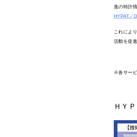
進の特許
HYPAT／
これにより
活動を促
※各サー
ＨＹＰ