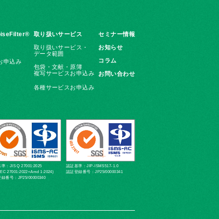
iseFilter®
取り扱いサービス
セミナー情報
取り扱いサービス・
お知らせ
データ範囲
コラム
お申込み
包袋・文献・原簿
複写サービスお申込み
お問い合わせ
各種サービスお申込み
：JIS Q 27001:2025
認証基準：JIP-ISMS517-1.0
IEC 27001:2022+Amd 1:2024)
認証登録番号：JP25/00000341
録番号：JP25/00000340