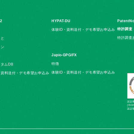
i2
HYPAT-DU
PatentNo
特許調査
体験ID・資料送付・デモ希望お申込み
特許調査
こと
ョン
Japio-GPG/FX
覧
特徴
タムDB
体験ID・資料送付・デモ希望お申込み
・資料送付・デモ希望お申込み
認証基準
(ISO/
認証登