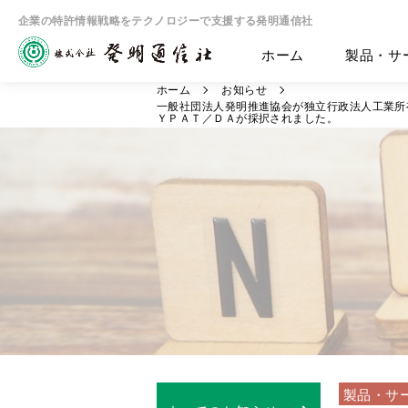
企業の特許情報戦略をテクノロジーで支援する発明通信社
ホーム
製品・サ
ホーム
お知らせ
一般社団法人発明推進協会が独立行政法人工業所
ＹＰＡＴ／ＤＡが採択されました。
製品・サ