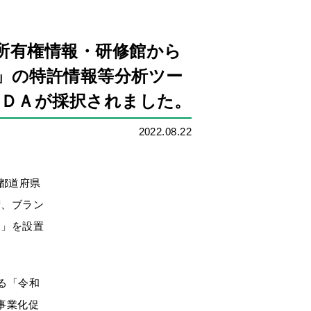
所有権情報・研修館から
」の特許情報等分析ツー
／ＤＡが採択されました。
2022.08.22
7都道府県
術、ブラン
口」を設置
る「令和
事業化促