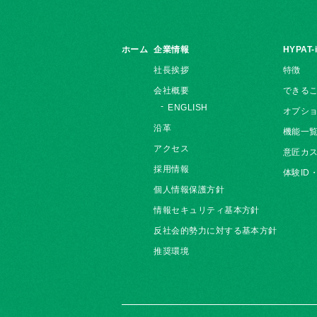
ホーム
企業情報
HYPAT-
社長挨拶
特徴
会社概要
できる
ENGLISH
オプシ
沿革
機能一
アクセス
意匠カス
採用情報
体験ID
個人情報保護方針
情報セキュリティ基本方針
反社会的勢力に対する基本方針
推奨環境