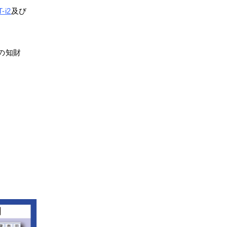
-i2
及び
の知財