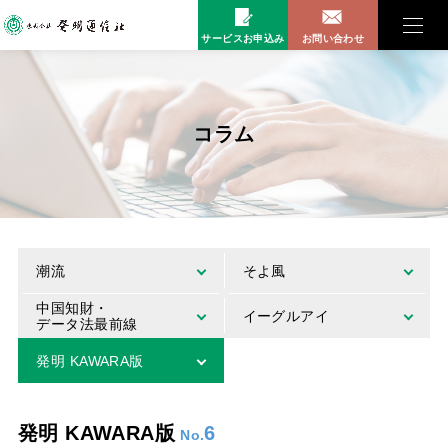
サービスお申込み
お問い合わせ
コラム
潮流
そよ風
中国知財・
イーグルアイ
データ法最前線
発明 KAWARA版
発明 KAWARA版
6