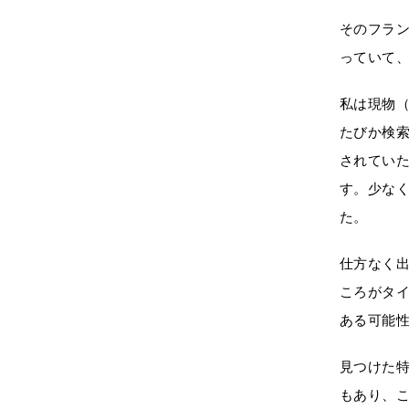
そのフラ
っていて
私は現物
たびか検
されてい
す。少な
た。
仕方なく
ころがタ
ある可能
見つけた
もあり、