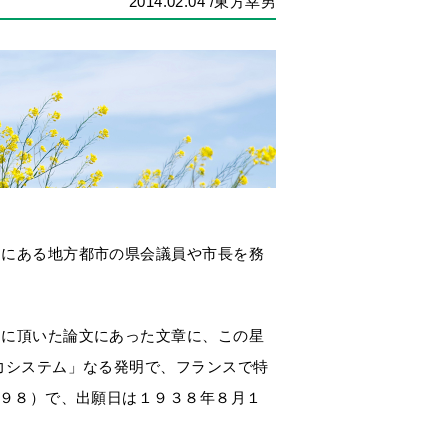
2014.02.04
/東方幸男
ちにある地方都市の県会議員や市長を務
ーに頂いた論文にあった文章に、この星
力システム」なる発明で、フランスで特
０９８）で、出願日は１９３８年８月１