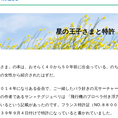
星の王子さまと特許
子さま」の本は、おそらく４０から５０年前に出会っている。の
社の女性から紹介されたはずだ。
２０１４年になりある会合で、ご一緒したバラ好きの元サーチャ
まの作者であるサン＝テグジュペリは 「飛行機のプロペラ付き浮
いるという記載があったのです。フランス特許証（NO.８８０
９３９年９月４日付けで特許になっていると書かれていました。