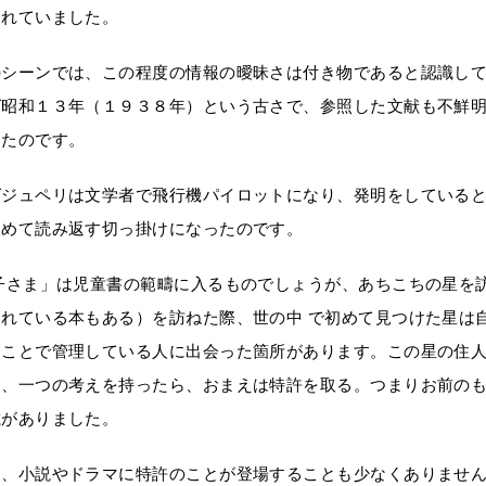
されていました。
のシーンでは、この程度の情報の曖昧さは付き物であると認識し
ば昭和１３年（１９３８年）という古さで、参照した文献も不鮮
したのです。
グジュペリは文学者で飛行機パイロットになり、発明をしている
改めて読み返す切っ掛けになったのです。
王子さま」は児童書の範疇に入るものでしょうが、あちこちの星を
されている本もある）を訪ねた際、世の中 で初めて見つけた星は
ることで管理している人に出会った箇所があります。この星の住人
に、一つの考えを持ったら、おまえは特許を取る。つまりお前の
載がありました。
そ、小説やドラマに特許のことが登場することも少なくありませ