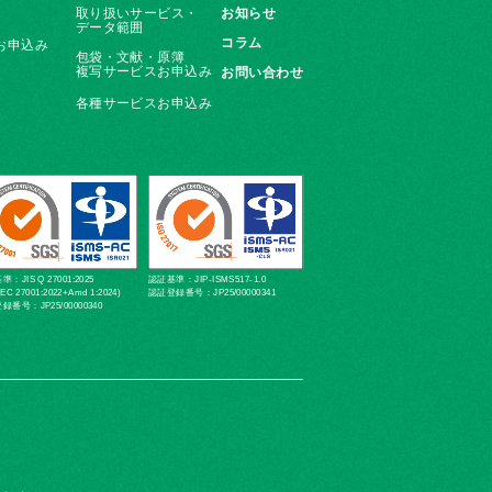
取り扱いサービス・
お知らせ
データ範囲
コラム
お申込み
包袋・文献・原簿
複写サービスお申込み
お問い合わせ
各種サービスお申込み
：JIS Q 27001:2025
認証基準：JIP-ISMS517-1.0
IEC 27001:2022+Amd 1:2024)
認証登録番号：JP25/00000341
録番号：JP25/00000340