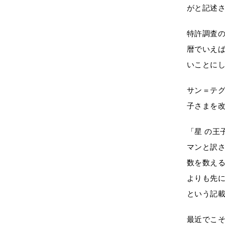
がと記述
特許調査
暦でいえ
いことに
サン＝テ
子さまを
「星 の
マンと訳
数を数え
よりも先
という記
最近でこ