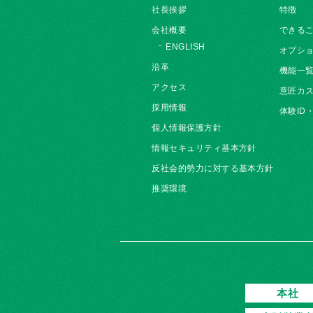
社長挨拶
特徴
会社概要
できる
ENGLISH
オプシ
沿革
機能一
アクセス
意匠カス
採用情報
体験ID
個人情報保護方針
情報セキュリティ基本方針
反社会的勢力に対する基本方針
推奨環境
本社