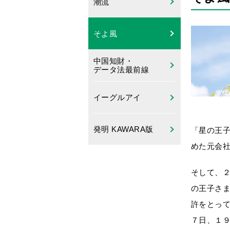
潮流
そよ風
中国知財・
データ法最前線
イーグルアイ
発明 KAWARA版
「星の王
めた元会
そして、
の王子さ
許をとって
７日、１