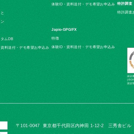
特許調査
体験ID・資料送付・デモ希望お申込み
特許調査
こと
ョン
Japio-GPG/FX
覧
特徴
タムDB
体験ID・資料送付・デモ希望お申込み
・資料送付・デモ希望お申込み
認証基準
(ISO/
認証登
〒101-0047
東京都千代田区内神田 1-12-2 三秀舎ビル