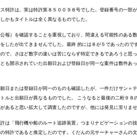
ンス特許は、実は特許第８５００９８号でした。登録番号の一部
、しかもタイトルは全く異なるものでした。
（公報）を確認することを重視しており、間違える可能性のある
索をしたが出てきませんでした。最終 的には８が５であったので
たので、さほど数字の違いは苦にならず特定できるであろうと思っ
くとも開示されていた出願日および登録日が同一な案件は数件あ
出願日または登録日が同一のものも確認したが、一件だけサン＝
イトルと出願日が異なるものでした。 こうなると最後の二桁９８
性があると思い拡大して調査したのですが、他には発見に至りま
特許は「飛行機や船のルート追跡装置」つまりナビゲーションの
この特許であると推定したのです。くだんの元サーチャーさんの