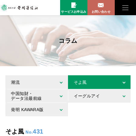
サービスお申込み
お問い合わせ
コラム
潮流
そよ風
中国知財・
イーグルアイ
データ法最前線
発明 KAWARA版
そよ風
431