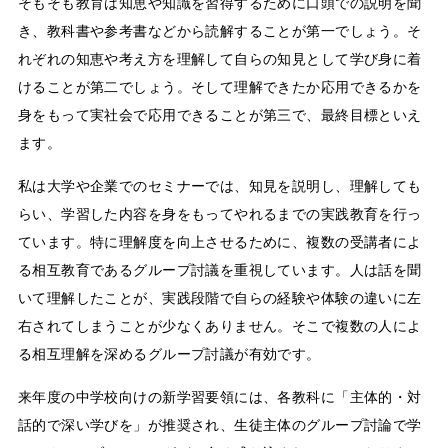
そもそも教育は知恵や知識を習得するために口頭での説明を聞
き、教科書や参考書などから読解することが第一でしょう。そ
れぞれの知恵や考え方を理解して自らの知見として学び身に着
けることが第二でしょう。そして理解できたか応用できるかを
身をもって実社会で応用できることが第三で、最終目標といえ
ます。
私は大学や企業でのセミナーでは、知見を説明し、理解しても
らい、学習した内容を身をもってやれるまでの実践教育を行っ
ています。特に理解度を向上させるために、複数の受講者によ
る相互教育であるグループ討議を重視しています。人は話を聞
いて理解したことが、実践段階で自らの経験や体験の違いに左
右されてしまうことが少なくありません。そこで複数の人によ
る相互理解を深めるグループ討議が有効です。
来年度の中学校向けの新学習要領には、各教科に「主体的・対
話的で深い学びを」が推奨され、生徒主体のグループ討論で学