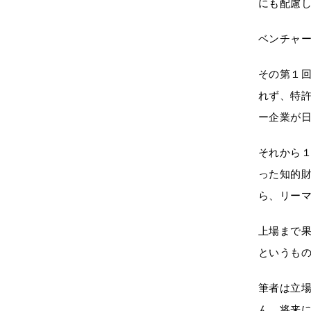
にも配慮
ベンチャ
その第１
れず、特
ー企業が
それから
った知的
ら、リー
上場まで
というも
筆者は立
ん、将来