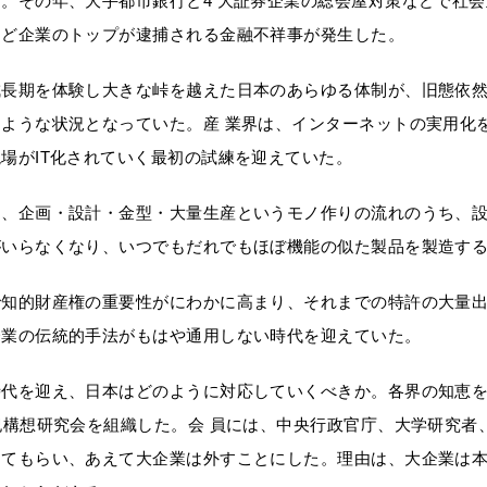
。その年、大手都市銀行と4 大証券企業の総会屋対策などで社
など企業のトップが逮捕される金融不祥事が発生した。
成長期を体験し大きな峠を越えた日本のあらゆる体制が、旧態依
たような状況となっていた。産 業界は、インターネットの実用化
場がIT化されていく最初の試練を迎えていた。
、企画・設計・金型・大量生産というモノ作りの流れのうち、設
がいらなくなり、いつでもだれでもほぼ機能の似た製品を製造す
で知的財産権の重要性がにわかに高まり、それまでの特許の大量
企業の伝統的手法がもはや通用しない時代を迎えていた。
時代を迎え、日本はどのように対応していくべきか。各界の知恵
紀構想研究会を組織した。会 員には、中央行政官庁、大学研究
してもらい、あえて大企業は外すことにした。理由は、大企業は本