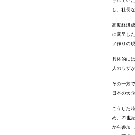
されていた
し、社長
高度経済
に露呈し
ノ作りの現
具体的には
人のワザ
その一方
日本の大
こうした
め、21世
から参加