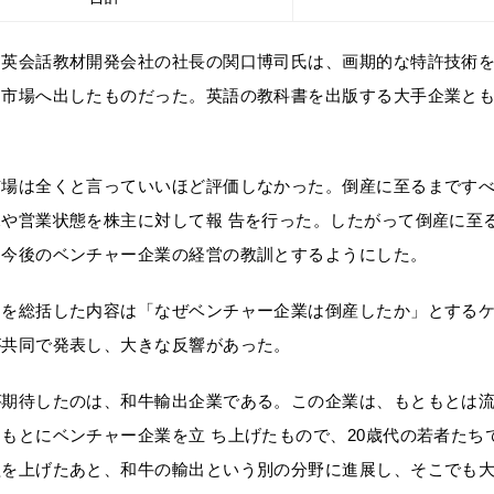
、英会話教材開発会社の社長の関口博司氏は、画期的な特許技術
て市場へ出したものだった。英語の教科書を出版する大手企業と
市場は全くと言っていいほど評価しなかった。倒産に至るまです
況や営業状態を株主に対して報 告を行った。したがって倒産に至
、今後のベンチャー企業の経営の教訓とするようにした。
てを総括した内容は「なぜベンチャー企業は倒産したか」とする
が共同で発表し、大きな反響があった。
期待したのは、和牛輸出企業である。この企業は、もともとは流
もとにベンチャー企業を立 ち上げたもので、20歳代の若者たち
益を上げたあと、和牛の輸出という別の分野に進展し、そこでも大