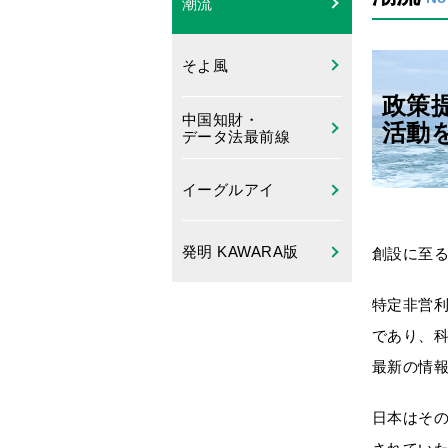
潮流
そよ風
政策
中国知財・
活動
データ法最前線
イーグルアイ
発明 KAWARA版
創設に至
特定非営利
であり、
最新の情
日本はそ