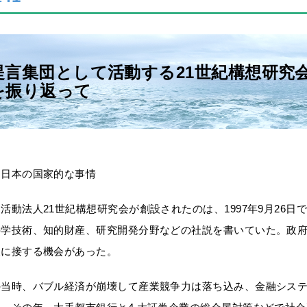
提言集団として活動する21世紀構想研究
を振り返って
る日本の国家的な事情
活動法人21世紀構想研究会が創設されたのは、1997年9月26
科学技術、知的財産、研究開発分野などの社説を書いていた。政
報に接する機会があった。
の当時、バブル経済が崩壊して産業競争力は落ち込み、金融シス