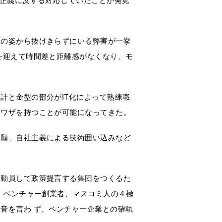
会正義に反する対応していたことが発覚
然の姿から抜けきらずにいる弊害が一挙
を迎えて時間差と距離感がなくなり、モ
計と金型の部分がIT化によって熟練職
るワザを持つことが可能になってきた。
出願、自社主義による技術囲い込みなど
を動員して政策提言する集団をつくるた
者、ベンチャー創業者、マスコミ人の４極
音を言わ ず、ベンチャー企業との確執