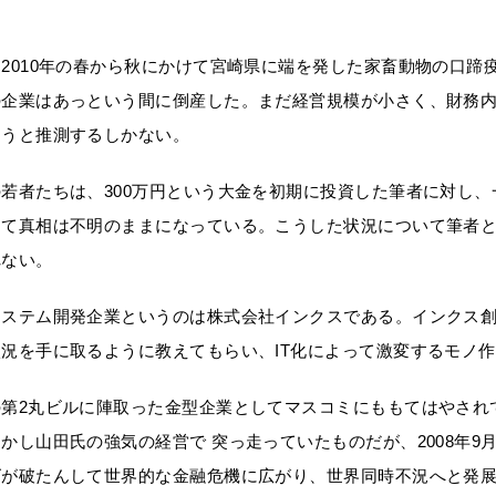
2010年の春から秋にかけて宮崎県に端を発した家畜動物の口蹄
の企業はあっという間に倒産した。まだ経営規模が小さく、財務
ろうと推測するしかない。
若者たちは、300万円という大金を初期に投資した筆者に対し
って真相は不明のままになっている。こうした状況について筆者
れない。
システム開発企業というのは株式会社インクスである。インクス
況を手に取るように教えてもらい、IT化によって激変するモノ
の第2丸ビルに陣取った金型企業としてマスコミにももてはやされ
かし山田氏の強気の経営で 突っ走っていたものだが、2008年9
ズが破たんして世界的な金融危機に広がり、世界同時不況へと発