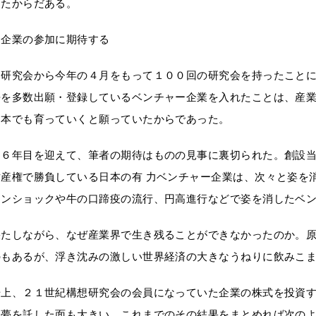
したからだある。
ー企業の参加に期待する
回研究会から今年の４月をもって１００回の研究会を持ったこと
許を多数出願・登録しているベンチャー企業を入れたことは、産
日本でも育っていくと願っていたからであった。
１６年目を迎えて、筆者の期待はものの見事に裏切られた。創設
財産権で勝負している日本の有 力ベンチャー企業は、次々と姿を
マンショックや牛の口蹄疫の流行、円高進行などで姿を消したベン
果たしながら、なぜ産業界で生き残ることができなかったのか。
のもあるが、浮き沈みの激しい世界経済の大きなうねりに飲みこ
場上、２１世紀構想研究会の会員になっていた企業の株式を投資
に夢を託した面も大きい。これまでのその結果をまとめれば次のよ