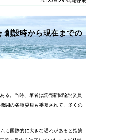
2013.05.29
/馬場錬成
会 創設時から現在までの
日である。当時、筆者は読売新聞論説委員
府機関の各種委員も委嘱されて、多くの
テムも国際的に大きな遅れがあると指摘