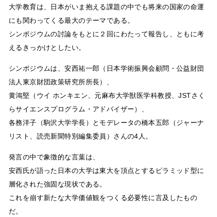
大学教育は、日本がいま抱える課題の中でも将来の国家の命運
にも関わってくる最大のテーマである。
シンポジウムの討論をもとに２回にわたって報告し、ともに考
えるきっかけとしたい。
シンポジウムは、安西祐一郎（日本学術振興会顧問・公益財団
法人東京財団政策研究所所長）、
黄鴻堅（ウイ ホンキエン、元麻布大学獣医学科教授、JSTさく
らサイエンスプログラム・アドバイザー）、
各務洋子（駒沢大学学長）とモデレータの橋本五郎（ジャーナ
リスト、読売新聞特別編集委員）さんの4人。
発言の中で象徴的な言葉は、
安西氏が語った日本の大学は東大を頂点とするピラミッド型に
層化された強固な現状である。
これを崩す新たな大学価値観をつくる必要性に言及したもの
だ。