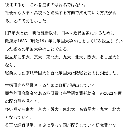
後述するが「これを崩すのは容易ではない。
社会から大学・高校へと逆流する方向で変えていく方法があ
る」との考えを示した。
旧7帝大とは、明治維新以降、日本を近代国家にするために
政府が1886（明治19）年に帝国大学令によって順次設立してい
った各地の帝国大学のことである。
設立順に東大、京大、東北大、九大、北大、阪大、名古屋大と
なり、
戦前あった京城帝国大と台北帝国大は敗戦とともに消滅した。
学術研究を発展させるために政府が拠出している
競争的研究資金である科研費（科学研究費補助金）の2021年度
の配分額を見ると、
多い順から東大・京大・阪大・東北大・名古屋大・九大・北大
となっている。
公正な評価基準、査定に従って国が配分している研究費だが、