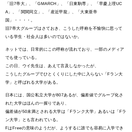
「旧7帝大」、「GMARCH」、「日東駒専」、「早慶上理UC
A」、「関関同立」、「産近甲龍」、「大東亜帝
国」・・・・。
旧7帝大グループはさておき、こうした呼称を不愉快に思って
いる学生・社会人は多いのではないか。
ネットでは、日常的にこの呼称が流れており、一部のメディア
でも使っている。
この日、ウイ先生は、あえて言及しなかったが、
こうしたグループでひとくくりにした中に入らない「Fラン大
学」と呼ばれる大学がある。
日本には、国公私立大学が807あるが、偏差値でグループ化さ
れた大学はほんの一握りであり、
偏差値が50未満とされる大学は「Fランク大学」あるいは「Fラ
ン大学」とも言われている。
FはFreeの意味のようだが、ようするに誰でも容易に入学でき