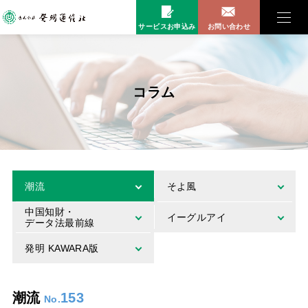
サービスお申込み
お問い合わせ
コラム
潮流
そよ風
中国知財・
イーグルアイ
データ法最前線
発明 KAWARA版
潮流
153