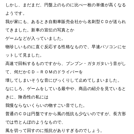
しかし、まだまだ、円盤上のものに比べ一枚の単価が高くなる
ようです。
我が家にも、あるとき自動車販売会社から名刺型ＣＤが送られ
てきました。新車の宣伝の写真とか
ゲームなどが入っていました。
物珍しいものに直ぐ反応する性格なもので、早速パソコンにセ
ットして見ました。
高速で回転するものですから、ブンブン・ガタガタいう音がし
て、何だかＣＤ－ＲＯＭのドライバーを
壊してしまいそうな音にびっくりして止めてしまいました。
なにしろ、ゲームをしている最中や、商品の紹介を見ていると
きに、険呑性の私には
我慢ならないくらいの物すごい音でした。
普通のＣＤは円盤ですから風の抵抗も少ないのですが、長方形
では竹とんぼのようなもので、
風を切って回すのに抵抗がありすぎるのでしょう。