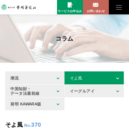
サービスお申込み
お問い合わせ
コラム
潮流
そよ風
中国知財・
イーグルアイ
データ法最前線
発明 KAWARA版
そよ風
370