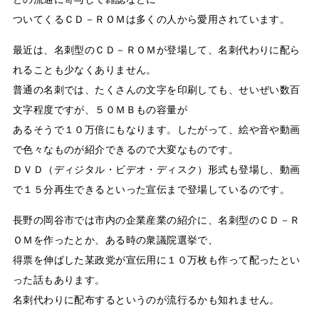
ついてくるＣＤ－ＲＯＭは多くの人から愛用されています。
最近は、名刺型のＣＤ－ＲＯＭが登場して、名刺代わりに配ら
れることも少なくありません。
普通の名刺では、たくさんの文字を印刷しても、せいぜい数百
文字程度ですが、５０ＭＢもの容量が
あるそうで１０万倍にもなります。したがって、絵や音や動画
で色々なものが紹介できるので大変なものです。
ＤＶＤ（ディジタル・ビデオ・ディスク）形式も登場し、動画
で１５分再生できるといった宣伝まで登場しているのです。
長野の岡谷市では市内の企業産業の紹介に、名刺型のＣＤ－Ｒ
ＯＭを作ったとか、ある時の衆議院選挙で、
得票を伸ばした某政党が宣伝用に１０万枚も作って配ったとい
った話もあります。
名刺代わりに配布するというのが流行るかも知れません。