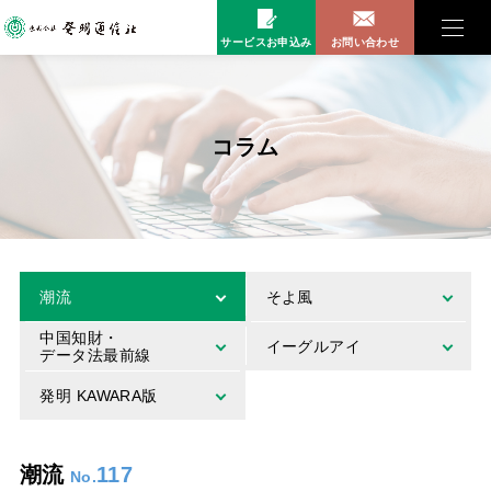
サービスお申込み
お問い合わせ
コラム
潮流
そよ風
中国知財・
イーグルアイ
データ法最前線
発明 KAWARA版
潮流
117