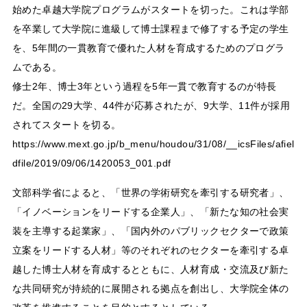
始めた卓越大学院プログラムがスタートを切った。これは学部
を卒業して大学院に進級して博士課程まで修了する予定の学生
を、5年間の一貫教育で優れた人材を育成するためのプログラ
ムである。
修士2年、博士3年という過程を5年一貫で教育するのが特長
だ。全国の29大学、44件が応募されたが、9大学、11件が採用
されてスタートを切る。
https://www.mext.go.jp/b_menu/houdou/31/08/__icsFiles/afiel
dfile/2019/09/06/1420053_001.pdf
文部科学省によると、「世界の学術研究を牽引する研究者」、
「イノベーションをリードする企業人」、「新たな知の社会実
装を主導する起業家」、「国内外のパブリックセクターで政策
立案をリードする人材」等のそれぞれのセクターを牽引する卓
越した博士人材を育成するとともに、人材育成・交流及び新た
な共同研究が持続的に展開される拠点を創出し、大学院全体の