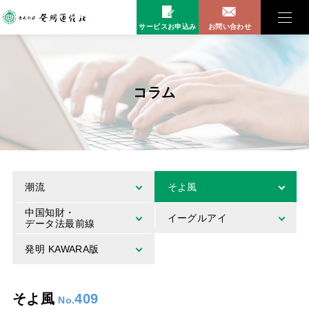
サービスお申込み
お問い合わせ
コラム
潮流
そよ風
中国知財・
イーグルアイ
データ法最前線
発明 KAWARA版
そよ風
409