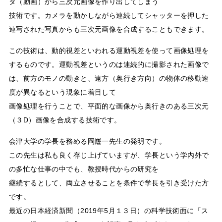
タ（動画）から三次元画像を作り出してしまう
技術です。カメラを動かしながら連続してシャッターを押した
連写された写真からも三次元画像を合成することもできます。
この技術は、動的視差といわれる運動視差を使って画像処理を
するものです。運動視差というのは連続的に撮影された画像で
は、前方のモノの動きと、遠方（奥行き方向）の物体の移動速
度が異なるという現象に着目して
画像処理を行うことで、平面的な画像から奥行きのある三次元
（３D）画像を合成する技術です。
会津大学の学長を務める岡嶐一先生の発明です。
この先生は私も良く存じ上げていますが、学長という学内外で
の多忙な仕事の中でも、教授時代からの研究を
継続するとして、両立させることを条件で学長を引き受けた方
です。
最近の日本経済新聞（2019年5月１３日）の科学技術面に「ス