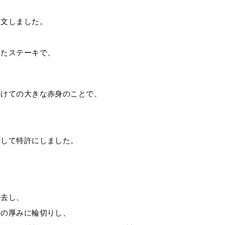
注文しました。
したステーキで、
かけての大きな赤身のことで、
発して特許にしました。
除去し、
要の厚みに輪切りし、