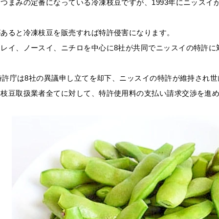
つまみの定番になっている冷凍枝豆ですが、1993年にニッスイ
があると冷凍枝豆を販売すれば特許侵害になります。
チレイ、ノースイ、ニチロを中心に8社が共同でニッスイの特許に
、特許庁は8社の異議申し立てを却下、ニッスイの特許が維持され
は枝豆取扱業者全てに対して、特許使用料の支払い請求交渉を進