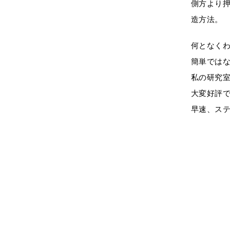
側方より
造方法。
何となく
簡単では
私の研究
大変好評
早速、ス