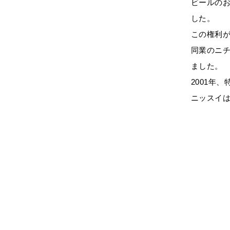
ビールのお
した。
この権利
同業のニ
ました。
2001年
ニッスイ