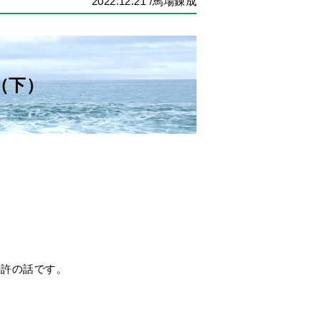
2022.12.21
/馬場錬成
（下）
特許の話です。