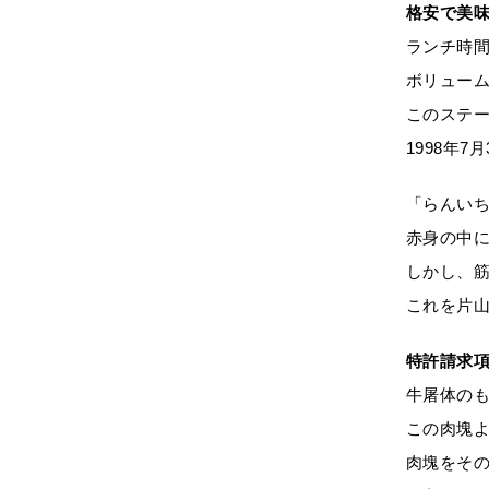
格安で美
ランチ時
ボリュー
このステ
1998年
「らんい
赤身の中
しかし、
これを片
特許請求
牛屠体の
この肉塊
肉塊をそ