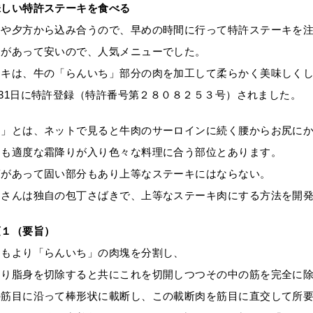
味しい特許ステーキを食べる
間や夕方から込み合うので、早めの時間に行って特許ステーキを
ムがあって安いので、人気メニューでした。
ーキは、牛の「らんいち」部分の肉を加工して柔らかく美味しく
7月31日に特許登録（特許番号第２８０８２５３号）されました。
ち」とは、ネットで見ると牛肉のサーロインに続く腰からお尻に
にも適度な霜降りが入り色々な料理に合う部位とあります。
筋があって固い部分もあり上等なステーキにはならない。
山さんは独自の包丁さばきで、上等なステーキ肉にする方法を開
項１（要旨）
ももより「らんいち」の肉塊を分割し、
より脂身を切除すると共にこれを切開しつつその中の筋を完全に
の筋目に沿って棒形状に載断し、この載断肉を筋目に直交して所