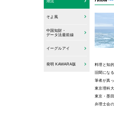
潮流
そよ風
中国知財・
データ法最前線
イーグルアイ
発明 KAWARA版
料理と知
旧聞にな
筆者が真
東京理科
東京・墨
弁理士会