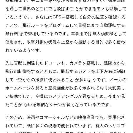
る飛翔体で、モニターを見ながら操縦するのですが、衛星回線
を通して世界のどこにでも飛ばすこ とができるモノも登場して
いるようです。さらにはGPSを搭載して自分の位置を確認する
ことで、飛行ルートをプログラムして目標にまで自動運転する
飛行機 まで登場しているのです。軍事用では無人偵察機として
使用され、攻撃対象の状況を上空から撮影する目的で多く使わ
れているようです。
先に官邸に到達したドローンも、カメラを搭載し、遠隔地から
飛行の制御をするとともに、撮影するカメラを上下左右に制御
して上空からの撮影に使われること が多いようです。メーカの
ホームページを見ると空撮画像が数多く示されており大変美し
い映像でした。空撮はカメラアングルが異なるため、今まで見
たことが ない感動的なシーンが多くなっているのです。
このため、映画やコマーシャルなどの映像産業でも、実用化さ
れていて、既に多くの現場で使われています。有人のヘリコプ