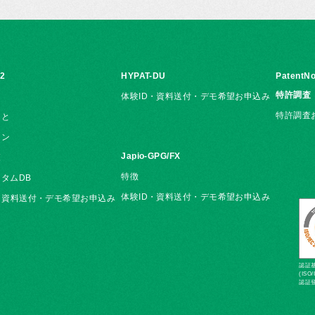
i2
HYPAT-DU
PatentNo
特許調査
体験ID・資料送付・デモ希望お申込み
特許調査
こと
ョン
Japio-GPG/FX
覧
特徴
タムDB
体験ID・資料送付・デモ希望お申込み
・資料送付・デモ希望お申込み
認証基準
(ISO/
認証登