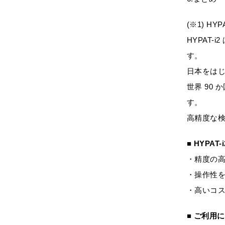
(※1) H
HYPAT
す。
日本をは
世界 90
す。
高精度な
■ HYPAT
・精度の
・操作性を
・高いコ
■ ご利用