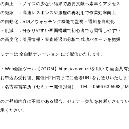
度の向上 ：ノイズの少ない結果で必要文献へ素早くアクセス
間の短縮 ：高速レスポンスや履歴の再利用で作業効率向上
の自動化：SDI／ウォッチング機能で監視～通知を自動化
スト削減 ：分かりやすい画面構成で初心者でも習得しやすい
略の高度化：引用情報・審査経過の分析で成功パターンを把握
ミナーは 全自動ナレーション にて配信いたします。
eb会議ツール【ZOOM】https://zoom.us/を用いて 画
受付後、開催日2日前までに会場URLをお送りいたしま
古屋営業所（セミナー開催担当） TEL：0566-63-5588／Mail：serv
時のご登録内容に不備がある場合、セミナー参加をお断りさせて
承ください。