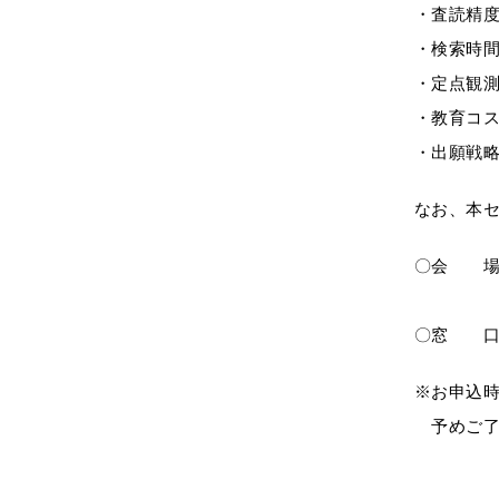
・査読精
・検索時
・定点観測
・教育コ
・出願戦
なお、本セ
〇会 場：W
お申込み
〇窓 口：名
※お申込
予めご了