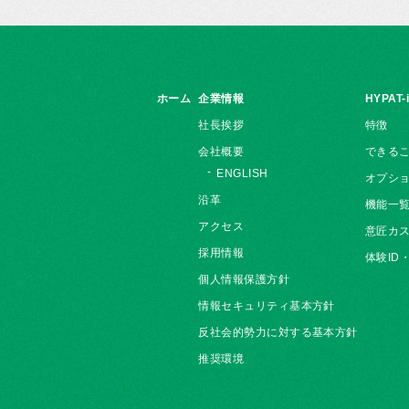
ホーム
企業情報
HYPAT-
社長挨拶
特徴
会社概要
できる
ENGLISH
オプシ
沿革
機能一
アクセス
意匠カス
採用情報
体験ID
個人情報保護方針
情報セキュリティ基本方針
反社会的勢力に対する基本方針
推奨環境