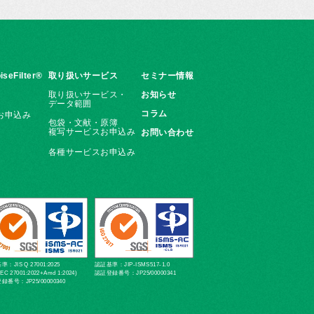
iseFilter®
取り扱いサービス
セミナー情報
取り扱いサービス・
お知らせ
データ範囲
コラム
お申込み
包袋・文献・原簿
複写サービスお申込み
お問い合わせ
各種サービスお申込み
：JIS Q 27001:2025
認証基準：JIP-ISMS517-1.0
IEC 27001:2022+Amd 1:2024)
認証登録番号：JP25/00000341
録番号：JP25/00000340