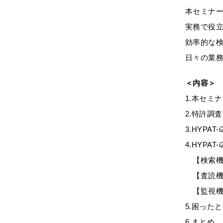
本セミナー
実務で役
効率的な
日々の業
＜内容＞
1.本セミ
2.特許調
3.HYPAT
4.HYPAT
【検索機能】
【査読機
【監視機能
5.困った
6.まとめ