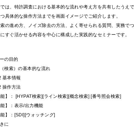
では、特許調査における基本的な流れや考え方を共有したうえで、H
立つ具体的な操作方法までを画面イメージでご紹介します。
検索の進め方、ノイズ除去の方法、よく寄せられる質問、実務で
務にすぐ活かせる内容を中心に構成した実践的なセミナーです。
ナーの目的
査（検索）の基本的な流れ
-i2 基本情報
-i2 操作方法
： [HYPAT検索][ライン検索][概念検索] [番号照会検索]
能】：表示/出力機能
】：[SDI][ウォッチング]
ときに