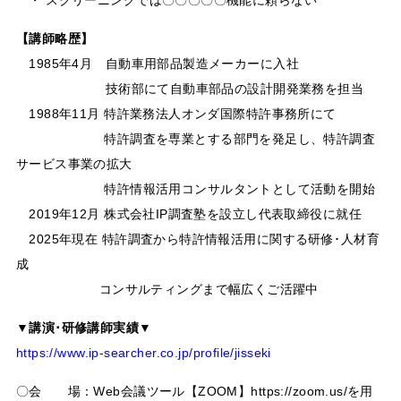
・ スクリーニングでは〇〇〇〇〇機能に頼らない
【講師略歴】
1985年4月 自動車用部品製造メーカーに入社
技術部にて自動車部品の設計開発業務を担当
1988年11月 特許業務法人オンダ国際特許事務所にて
特許調査を専業とする部門を発足し、特許調査
サービス事業の拡大
特許情報活用コンサルタントとして活動を開始
2019年12月 株式会社IP調査塾を設立し代表取締役に就任
2025年現在 特許調査から特許情報活用に関する研修･人材育
成
コンサルティングまで幅広くご活躍中
▼講演･研修講師実績▼
https://www.ip-searcher.co.jp/profile/jisseki
〇会 場：Web会議ツール【ZOOM】https://zoom.us/を用