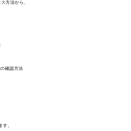
セス方法から、
法
の確認方法
ます。