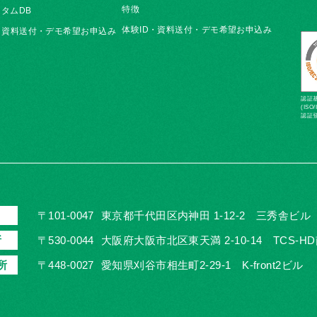
特徴
タムDB
体験ID・資料送付・デモ希望お申込み
・資料送付・デモ希望お申込み
認証基準
(ISO/
認証登
〒101-0047
東京都千代田区内神田 1-12-2 三秀舎ビル
所
〒530-0044
大阪府大阪市北区東天満 2-10-14 TCS-H
所
〒448-0027
愛知県刈谷市相生町2-29-1 K-front2ビル