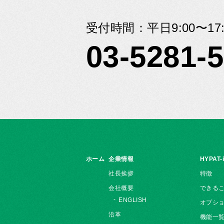
受付時間：平日9:00〜17:
03-5281-
ホーム
企業情報
HYPAT-
社長挨拶
特徴
会社概要
できる
ENGLISH
オプシ
沿革
機能一