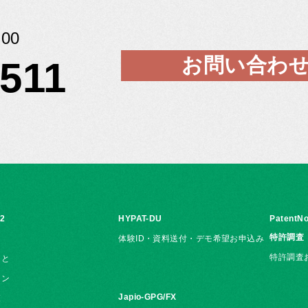
00
お問い合わ
5511
i2
HYPAT-DU
PatentNo
特許調査
体験ID・資料送付・デモ希望お申込み
特許調査
こと
ョン
Japio-GPG/FX
覧