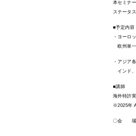
本セミナー
ステータ
■予定内容
・ヨーロッ
欧州単一効
・アジア
インド、
■講師
海外特許
※2025年
〇会 場：【
お申込み