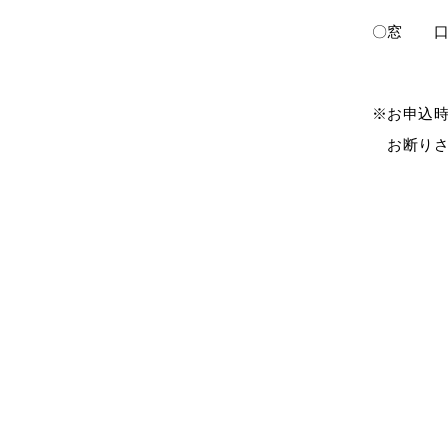
〇窓 口：
Mail: s
※お申込
お断りさ