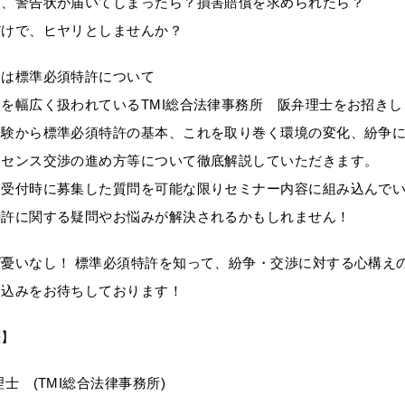
日、警告状が届いてしまったら？損害賠償を求められたら？
だけで、ヒヤリとしませんか？
回は標準必須特許について
を幅広く扱われているTMI総合法律事務所 阪弁理士をお招きし
経験から標準必須特許の基本、これを取り巻く環境の変化、紛争
イセンス交渉の進め方等について徹底解説していただきます。
込受付時に募集した質問を可能な限りセミナー内容に組み込んで
特許に関する疑問やお悩みが解決されるかもしれません！
ば憂いなし！ 標準必須特許を知って、紛争・交渉に対する心構え
申込みをお待ちしております！
歴】
理士 (TMI総合法律事務所)