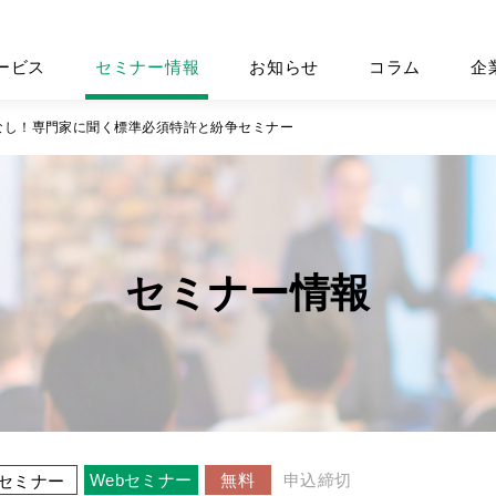
ービス
セミナー情報
お知らせ
コラム
企
なし！専門家に聞く標準必須特許と紛争セミナー
セミナー情報
Webセミナー
無料
申込締切
セミナー