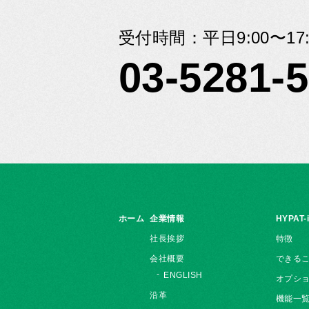
受付時間：平日9:00〜17:
03-5281-
ホーム
企業情報
HYPAT-
社長挨拶
特徴
会社概要
できる
ENGLISH
オプシ
沿革
機能一