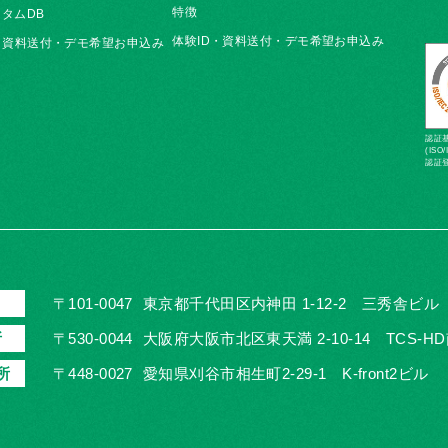
特徴
タムDB
体験ID・資料送付・デモ希望お申込み
・資料送付・デモ希望お申込み
認証基準
(ISO/
認証登
〒101-0047
東京都千代田区内神田 1-12-2 三秀舎ビル
所
〒530-0044
大阪府大阪市北区東天満 2-10-14 TCS-H
所
〒448-0027
愛知県刈谷市相生町2-29-1 K-front2ビル