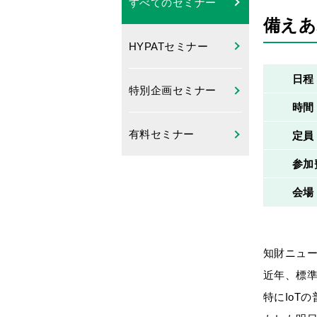
すべてのセミナー
備えあ
HYPATセミナー
日程
特別企画セミナー
時間
有料セミナー
定員
参加
会場
知財ニュ
近年、標
特にIoT