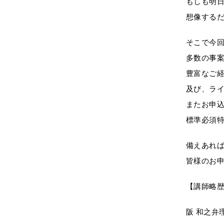
もしも明
想像する
そこで今
多数の事案
豊富なご
及び、ラ
またお申
標準必須
備えあれ
皆様のお
【講師略
阪 和之弁