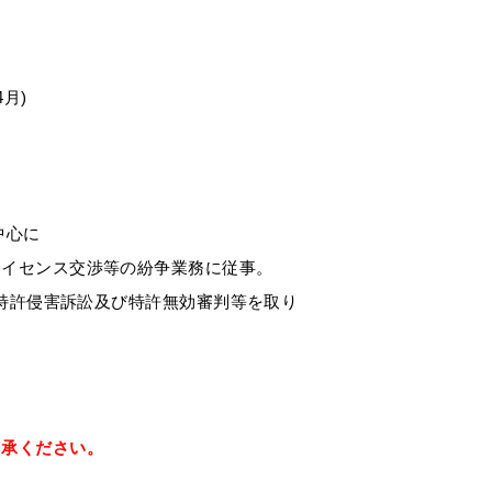
4月)
中心に
ライセンス交渉等の紛争業務に従事。
に特許侵害訴訟及び特許無効審判等を取り
了承ください。