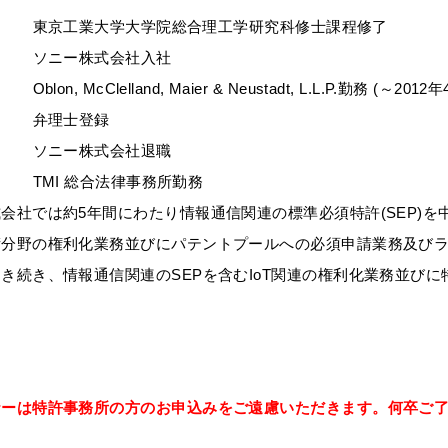
 3月 東京工業大学大学院総合理工学研究科修士課程修了
 4月 ソニー株式会社入社
Oblon, McClelland, Maier & Neustadt, L.L.P.勤務 (～2012年
 4月 弁理士登録
 4月 ソニー株式会社退職
 5月 TMI 総合法律事務所勤務
会社では約5年間にわたり情報通信関連の標準必須特許(SEP)を
術分野の権利化業務並びにパテントプールへの必須申請業務及び
き続き、情報通信関連のSEPを含むIoT関連の権利化業務並び
ナーは特許事務所の方のお申込みをご遠慮いただきます。何卒ご