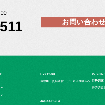
00
お問い合わ
5511
i2
HYPAT-DU
PatentNo
特許調査
体験ID・資料送付・デモ希望お申込み
特許調査
こと
ョン
Japio-GPG/FX
覧