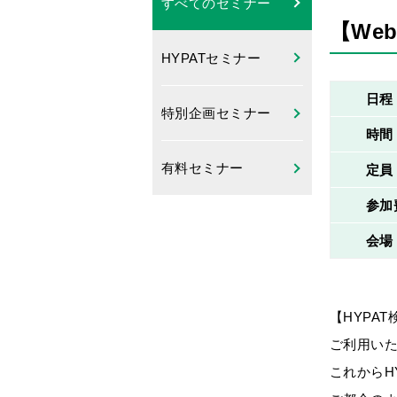
すべてのセミナー
【We
HYPATセミナー
日程
特別企画セミナー
時間
有料セミナー
定員
参加
会場
【HYPA
ご利用い
これからH