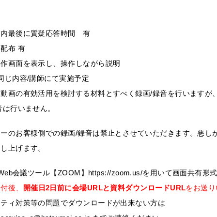
ー内最後に質疑応答時間 有
配布 有
操作画面を表示し、操作しながら説明
同じ内容/講師にて実施予定
、動画の有効活用を検討する材料とすべく録画/録音を行いますが
音は行いません。
ナーのお客様側での録画/録音は禁止とさせていただきます。悪し
し上げます。
Web会議ツール【ZOOM】https://zoom.us/を用いて画面共
受付後、
開催日2日前に会場URLと資料ダウンロードURL
をお送り
リティ対策等の問題でダウンロードが出来ない方は