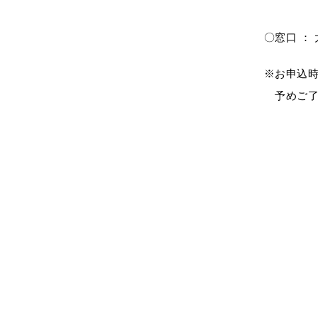
servic
〇窓口 ： 
※お申込
予めご了