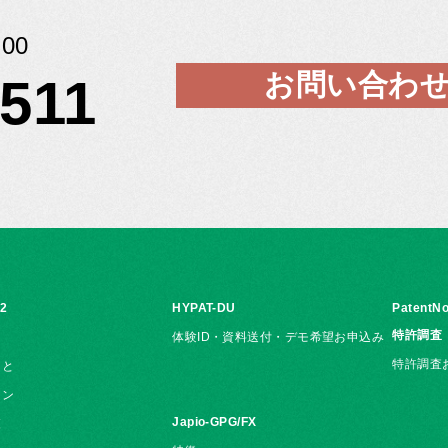
00
お問い合わ
5511
i2
HYPAT-DU
PatentNo
特許調査
体験ID・資料送付・デモ希望お申込み
特許調査
こと
ョン
Japio-GPG/FX
覧