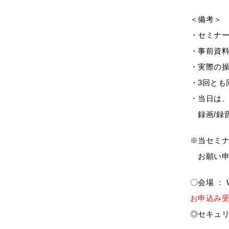
＜備考＞
・セミナ
・事前資料
・実際の
・3回とも
・当日は
録画/録
※当セミ
お願い申
〇会場 ： 
お申込み
◎セキュ