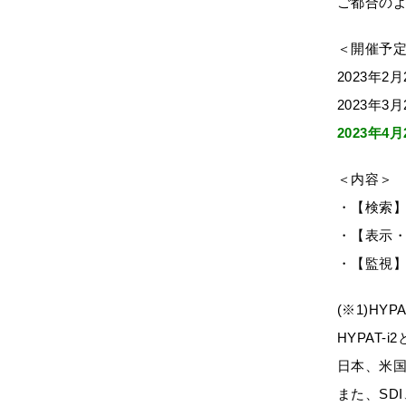
ご都合の
＜開催予
2023年2
2023年3
2023年4
＜内容＞
・【検索】
・【表示
・【監視】
(※1)HY
HYPAT
日本、米国
また、SD