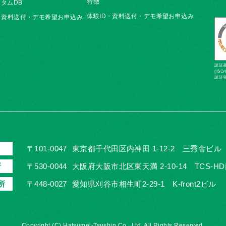
特徴
タムDB
体験ID・資料送付・デモ希望お申込み
・資料送付・デモ希望お申込み
認証基準
(ISO/
認証登
〒101-0047
東京都千代田区内神田 1-12-2 三秀舎ビル
所
〒530-0044
大阪府大阪市北区東天満 2-10-14 TCS-H
所
〒448-0027
愛知県刈谷市相生町2-29-1 K-front2ビル
Copyright (C) Hatsumei-Tsushin Co., Ltd. All Rights Reserved.