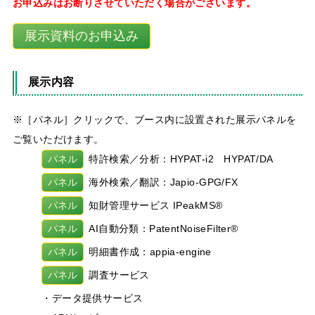
お申込みはお断りさせていただく場合がございます。
展示資料のお申込み
展示内容
※［パネル］クリックで、ブース内に設置された展示パネルを
ご覧いただけます。
パネル
特許検索／分析：HYPAT-i2 HYPAT/DA
パネル
海外検索／翻訳：Japio-GPG/FX
パネル
知財管理サービス IPeakMS®
パネル
AI自動分類：PatentNoiseFilter®
パネル
明細書作成：appia-engine
パネル
調査サービス
・データ提供サービス