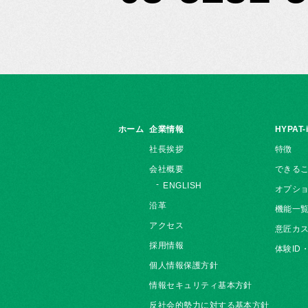
ホーム
企業情報
HYPAT-
社長挨拶
特徴
会社概要
できる
ENGLISH
オプシ
沿革
機能一
アクセス
意匠カス
採用情報
体験ID
個人情報保護方針
情報セキュリティ基本方針
反社会的勢力に対する基本方針