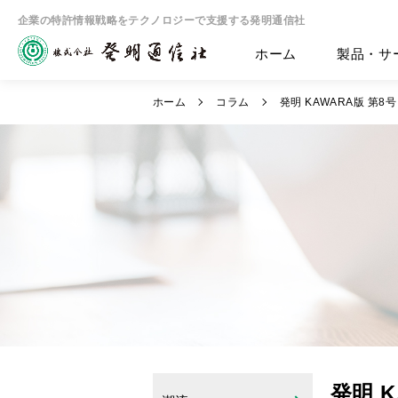
企業の特許情報戦略をテクノロジーで支援する発明通信社
ホーム
製品・サ
ホーム
コラム
発明 KAWARA版 第8号
発明 K