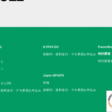
i2
HYPAT-DU
PatentNo
特許調査
体験ID・資料送付・デモ希望お申込み
特許調査
こと
ョン
Japio-GPG/FX
覧
特徴
タムDB
体験ID・資料送付・デモ希望お申込み
・資料送付・デモ希望お申込み