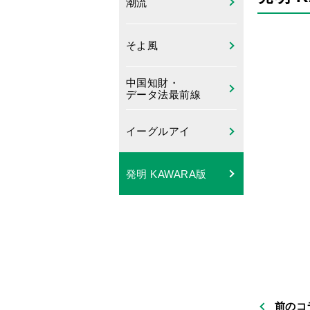
潮流
そよ風
中国知財・
データ法最前線
イーグルアイ
発明 KAWARA版
前のコ